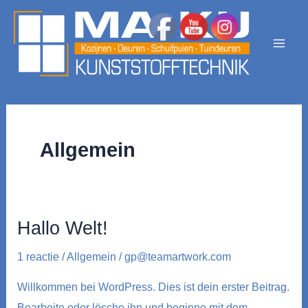
Ga
naar
de
Mai
inhoud
Men
Allgemein
Hallo Welt!
1 reactie
/
Allgemein
/
gp@teamartwork.com
Willkommen bei WordPress. Dies ist dein erster Beitrag.
Bearbeite oder lösche ihn und beginne mit dem